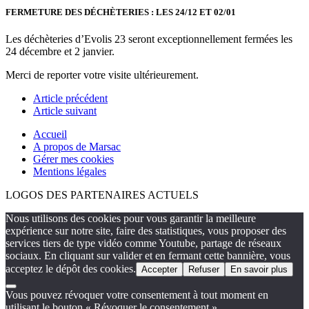
FERMETURE DES DÉCHÈTERIES : LES 24/12 ET 02/01
Les déchèteries d’Evolis 23 seront exceptionnellement fermées les
24 décembre et 2 janvier.
Merci de reporter votre visite ultérieurement.
Article précédent
Article suivant
Accueil
A propos de Marsac
Gérer mes cookies
Mentions légales
LOGOS DES PARTENAIRES ACTUELS
Nous utilisons des cookies pour vous garantir la meilleure
expérience sur notre site, faire des statistiques, vous proposer des
services tiers de type vidéo comme Youtube, partage de réseaux
sociaux. En cliquant sur valider et en fermant cette bannière, vous
acceptez le dépôt des cookies.
Accepter
Refuser
En savoir plus
Vous pouvez révoquer votre consentement à tout moment en
utilisant le bouton « Révoquer le consentement ».